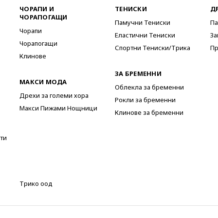
ЧОРАПИ И
ТЕНИСКИ
Д
ЧОРАПОГАЩИ
Памучни Тениски
Па
Чорапи
Еластични Тениски
За
Чорапогащи
Спортни Тениски/Трика
Пр
Клинове
ЗА БРЕМЕННИ
МАКСИ МОДА
Облекла за бременни
Дрехи за големи хора
Рокли за бременни
Макси Пижами Нощници
Клинове за бременни
ти
Трико оод