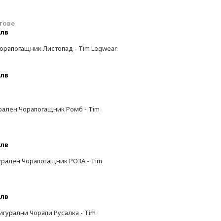
тове
 лв
орапогащник Листопад - Tim Legwear
 лв
ален Чорапогащник Ромб - Tim
 лв
рален Чорапогащник РОЗА - Tim
 лв
игурални Чорапи Русалка - Tim