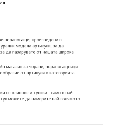
 лв
ски
чорапогащи
, произведени в
урални модела артикули, за да
 за да пазарувате от нашата широка
лайн магазин за чорапи, чорапогащници
ообразие от артикули в категорията
ии от клинове и туники - само в най-
о тук можете да намерите най-голямото