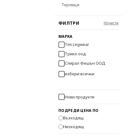
Терлици
Чорапогащи
ФИЛТРИ
Фигурални Чорапогащи
МАРКА
Еластични чорапогащи
Tim Legwear
Мъжки чорапогащи
Трико оод
Спирал Фешън ООД
Клинове
избери всички
Фигурални клинове
Еластични клинове
Нови продукти
ПОДРЕДИ ЦЕНА ПО
Възходящ
Низходящ