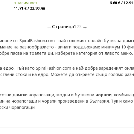
в наличност
6.60 € / 12.91
11.71 € / 22.90 лв
←
→
Страница
1
2
3
инове
от SpiralFashion.com - най-големият онлайн бутик за дам
имание на разнообразието - винаги поддържаме минимум 10 фиг
обре пасва на тоалета Ви. Изберете категория от лявото меню,
на едро
. Тъй като SpiralFashion.com е най-добре зареденият он
ествени стоки и на едро. Можете да откриете също голямо разн
уксозни дамски чорапогащи, модни и бутикови
чорапи
, комбинац
ин на чорапогащи и чорапи произведени в България. Тук и сам
рски чорапогащи.