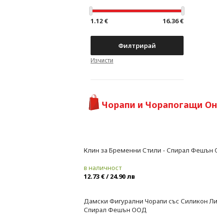
1.12 €
16.36 €
Филтрирай
Чорапи и Чорапогащи Он
Клин за Бременни Стили - Спирал Фешън
Ново
в наличност
12.73 € / 24.90 лв
Дамски Фигурални Чорапи със Силикон Ли
Ново
Спирал Фешън ООД