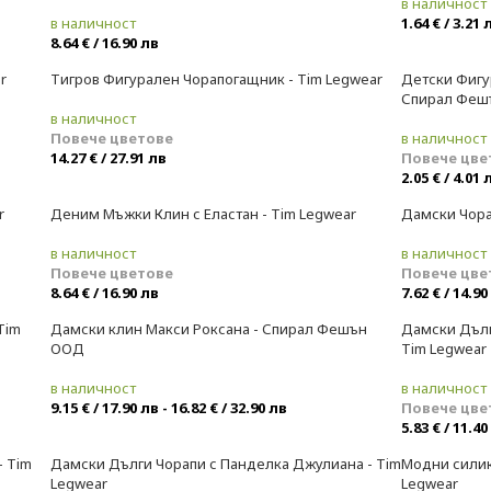
в наличност
в наличност
1.64 € / 3.21 
8.64 € / 16.90 лв
r
Тигров Фигурален Чорапогащник - Tim Legwear
Детски Фигу
-11%
Спирал Феш
в наличност
Повече цветове
в наличност
14.27 € / 27.91 лв
Повече цве
2.05 € / 4.01 
r
Деним Мъжки Клин с Еластан - Tim Legwear
Дамски Чора
в наличност
в наличност
Повече цветове
Повече цве
8.64 € / 16.90 лв
7.62 € / 14.90
Tim
Дамски клин Макси Роксана - Спирал Фешън
Дамски Дълг
ООД
Tim Legwear
в наличност
в наличност
9.15 € / 17.90 лв - 16.82 € / 32.90 лв
Повече цве
5.83 € / 11.40
- Tim
Дамски Дълги Чорапи с Панделка Джулиана - Tim
Модни силик
Legwear
Legwear