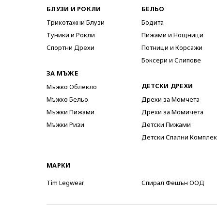
БЛУЗИ И РОКЛИ
БЕЛЬО
Трикотажни Блузи
Бодита
Туники и Рокли
Пижами и Нощници
Спортни Дрехи
Потници и Корсажи
Боксери и Слипове
ЗА МЪЖЕ
ДЕТСКИ ДРЕХИ
Мъжко Облекло
Мъжко Бельо
Дрехи за Момчета
Мъжки Пижами
Дрехи за Момичета
Мъжки Ризи
Детски Пижами
Детски Спални Комплек
МАРКИ
Tim Legwear
Спирал Фешън ООД