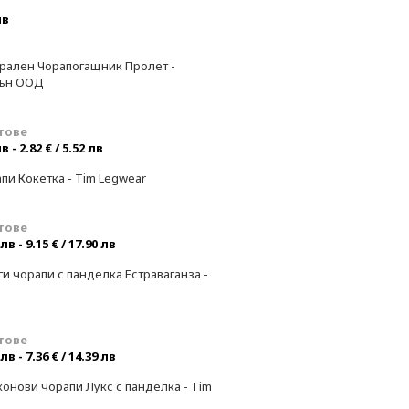
лв
рален Чорапогащник Пролет -
ън ООД
тове
лв - 2.82 € / 5.52 лв
пи Кокетка - Tim Legwear
тове
 лв - 9.15 € / 17.90 лв
и чорапи с панделка Естраваганза -
тове
 лв - 7.36 € / 14.39 лв
онови чорапи Лукс с панделка - Tim