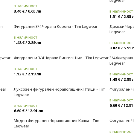
Legwear
в наличност
3.40 € / 6.65 лв
в наличност
1.51 € / 2.95 
im
Фигурални 3/4 Чорапи Корона - Tim Legwear
Дамски Чора
Legwear
в наличност
1.48 € / 2.89 лв
в наличност
3.02 € / 5.91 
egwear
Фигуралени 3/4 Чорапи Рингел Шик - Tim Legwear
3/4 Фигуралн
Legwear
в наличност
1.12 € / 2.19 лв
в наличност
1.48 € / 2.89 
ear
Луксозен фигурален чорапогащник Птици - Tim
Фигурален ч
Legwear
в наличност
в наличност
6.60 € / 12.91
6.60 € / 12.91 лв
Моден Фигурален Чорапогащник Капка - Tim
Фигурален Ч
Legwear
в наличност