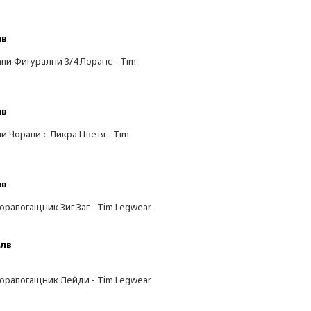
лв
пи Фигурални 3/4 Лоранс - Tim
лв
и Чорапи с Ликра Цветя - Tim
лв
орапогащник Зиг Заг - Tim Legwear
 лв
орапогащник Лейди - Tim Legwear