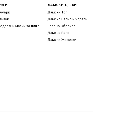
РУГИ
ДАМСКИ ДРЕХИ
чуърк
Дамски Топ
вивки
Дамско Бельо и Чорапи
едпазни маски за лице
Спално Облекло
Дамски Ризи
Дамски Жилетки