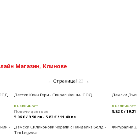
лайн Магазин, Клинове
←
→
Страница
1
2
3
 ООД
Детски Клин Гери - Спирал Фешън ООД
Дамски Дълг
Ново
Ново
в наличност
в наличност
Повече цветове
9.82 € / 19.21
5.06 € / 9.90 лв - 5.83 € / 11.40 лв
нии -
Дамски Силиконови Чорапи с Панделка Болд -
Фигурални 3
Ново
Ново
Tim Legwear