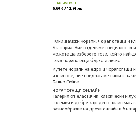
в наличност
6.60 € / 12.91 лв
Фини дамски чорапи,
чорапогащи
и
кл
България. Ние отделяме специално вн
можете да изберете този, който най-д
гама чорапогащи бързо и лесно.
Купете
чорапи на едро и чорапогащи 
и клинове, ние предлагаме нашите кач
Бельо Online
.
ЧОРАПОГАЩИ ОНЛАЙН
Галерия от еластични, класически и л
големия и добре зареден онлайн магаз
разнообразие на
дрехи онлайн
и бълга