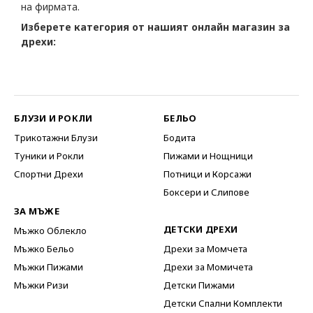
на фирмата.
Изберете категория от нашият онлайн магазин за
дрехи:
БЛУЗИ И РОКЛИ
БЕЛЬО
Трикотажни Блузи
Бодита
Туники и Рокли
Пижами и Нощници
Спортни Дрехи
Потници и Корсажи
Боксери и Слипове
ЗА МЪЖЕ
ДЕТСКИ ДРЕХИ
Мъжко Облекло
Мъжко Бельо
Дрехи за Момчета
Мъжки Пижами
Дрехи за Момичета
Мъжки Ризи
Детски Пижами
Детски Спални Комплекти