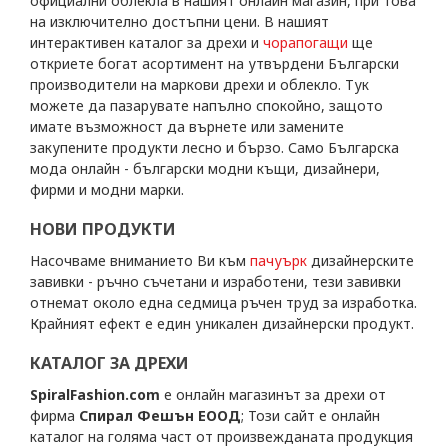
официални облекла в нашият онлайн магазин, при това
на изключително достъпни цени. В нашият
интерактивен каталог за дрехи и
чорапогащи
ще
откриете богат асортимент на утвърдени Български
производители на маркови дрехи и облекло. Тук
можете да пазарувате напълно спокойно, защото
имате възможност да върнете или замените
закупените продукти лесно и бързо. Само Българска
мода онлайн - български модни къщи, дизайнери,
фирми и модни марки.
НОВИ ПРОДУКТИ
Насочваме вниманието Ви към
пачуърк
дизайнерските
завивки - ръчно съчетани и изработени, тези завивки
отнемат около една седмица ръчен труд за изработка.
Крайният ефект е един уникален дизайнерски продукт.
КАТАЛОГ ЗА ДРЕХИ
SpiralFashion.com
е онлайн магазинът за дрехи от
фирма
Спирал Фешън ЕООД
; Този сайт е онлайн
каталог на голяма част от произвежданата продукция