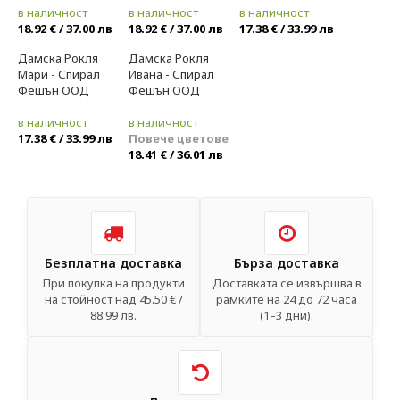
в наличност
в наличност
в наличност
18.92 € / 37.00 лв
18.92 € / 37.00 лв
17.38 € / 33.99 лв
Дамска Рокля
Дамска Рокля
Ново
Ново
Мари - Спирал
Ивана - Спирал
Фешън ООД
Фешън ООД
в наличност
в наличност
17.38 € / 33.99 лв
Повече цветове
18.41 € / 36.01 лв
Безплатна доставка
Бърза доставка
При покупка на продукти
Доставката се извършва в
на стойност над 45.50 € /
рамките на 24 до 72 часа
88.99 лв.
(1–3 дни).