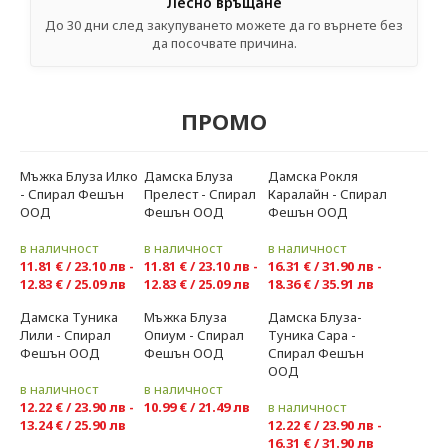
Лесно връщане
До 30 дни след закупуването можете да го върнете без
да посочвате причина.
ПРОМО
Мъжка Блуза Илко
Дамска Блуза
Дамска Рокля
Ново
Ново
-20%
-20%
-20%
- Спирал Фешън
Прелест - Спирал
Каралайн - Спирал
ООД
Фешън ООД
Фешън ООД
в наличност
в наличност
в наличност
11.81 € / 23.10 лв -
11.81 € / 23.10 лв -
16.31 € / 31.90 лв -
12.83 € / 25.09 лв
12.83 € / 25.09 лв
18.36 € / 35.91 лв
Дамска Туника
Мъжка Блуза
Дамска Блуза-
Ново
Ново
Ново
-20%
-20%
-20%
Лили - Спирал
Опиум - Спирал
Туника Сара -
Фешън ООД
Фешън ООД
Спирал Фешън
ООД
в наличност
в наличност
12.22 € / 23.90 лв -
10.99 € / 21.49 лв
в наличност
13.24 € / 25.90 лв
12.22 € / 23.90 лв -
16.31 € / 31.90 лв