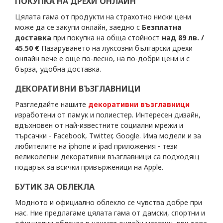
ПОКУПКА НА ДРЕХИ ОНЛАЙН
Цялата гама от продукти на страхотно ниски цени
може да се закупи онлайн, заедно с
Безплатна
доставка
при покупка на обща стойност
над 89 лв. /
45.50 €
Пазаруването на луксозни български дрехи
онлайн вече е още по-лесно, на по-добри цени и с
бърза, удобна доставка.
ДЕКОРАТИВНИ ВЪЗГЛАВНИЦИ
Разгледайте нашите
декоративни възглавници
изработени от памук и полиестер. Интересен дизайн,
вдъхновен от най-известните социални мрежи и
търсачки - Facebook, Twitter, Google. Има модели и за
любителите на iphone и ipad приложения - тези
великолепни декоративни възглавници са подходящ
подарък за всички привърженици на Apple.
БУТИК ЗА ОБЛЕКЛА
Модното и официално облекло се чувства добре при
нас. Ние предлагаме цялата гама от дамски, спортни и