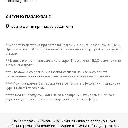
Зона за доставка
СИГУРНО ПАЗАРУВАНЕ
Твоите данни при нас са защитени
* Безплатна доставка при поръчки над 45.50 € / 88.99 лв с включен ДДС.
При по-ниска стойност доставката се изчислява според избрания куриер
и адрес.
** Цените в онлайн магазина са в евро (€) с включен ДДС, освен ако не
е посочено друго.
*** Възможни са промени в наличностите и цените. Актуалната
информация се показва в момента на завършване на поръчката.
**** При плащане в български лева се прилага официалният фиксиран
курс 1 EUR = 1.95583 BGN.
***** Всички продукти, които не са маркирани като „промоция“, са с
редовна цена и не са част от предишна по-висока оферта.
За нас
Магазини
Рекламни тениски
Политика за поверителност
Общи търговски условия
Рекламации и замяна
Таблици с размери