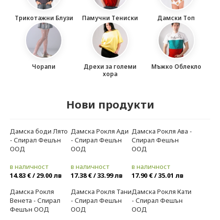
МАКСИ МОДА
Трикотажни Блузи
Памучни Тениски
Дамски Топ
ЗА БРЕМЕННИ
Чорапи
Дрехи за големи
Мъжко Облекло
хора
Нови продукти
Дамска боди Лято
Дамска Рокля Ади
Дамска Рокля Ава -
Ново
Ново
Ново
- Спирал Фешън
- Спирал Фешън
Спирал Фешън
ООД
ООД
ООД
в наличност
в наличност
в наличност
14.83 € / 29.00 лв
17.38 € / 33.99 лв
17.90 € / 35.01 лв
Дамска Рокля
Дамска Рокля Тани
Дамска Рокля Кати
Ново
Ново
Ново
Венета - Спирал
- Спирал Фешън
- Спирал Фешън
Фешън ООД
ООД
ООД