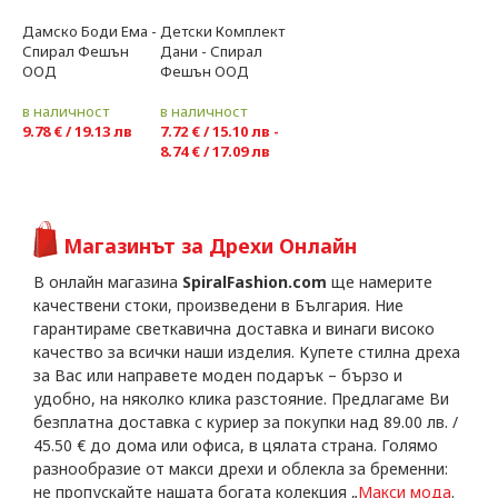
Дамско Боди Ема -
Детски Комплект
Ново
Ново
-20%
-20%
Спирал Фешън
Дани - Спирал
ООД
Фешън ООД
в наличност
в наличност
9.78 € / 19.13 лв
7.72 € / 15.10 лв -
8.74 € / 17.09 лв
Магазинът за Дрехи Онлайн
В онлайн магазина
SpiralFashion.com
ще намерите
качествени стоки, произведени в България. Ние
гарантираме светкавична доставка и винаги високо
качество за всички наши изделия. Купете стилна дреха
за Вас или направете моден подарък – бързо и
удобно, на няколко клика разстояние. Предлагаме Ви
безплатна доставка с куриер за покупки над 89.00 лв. /
45.50 € до дома или офиса, в цялата страна. Голямо
разнообразие от макси дрехи и облекла за бременни:
не пропускайте нашата богата колекция „
Макси мода
.