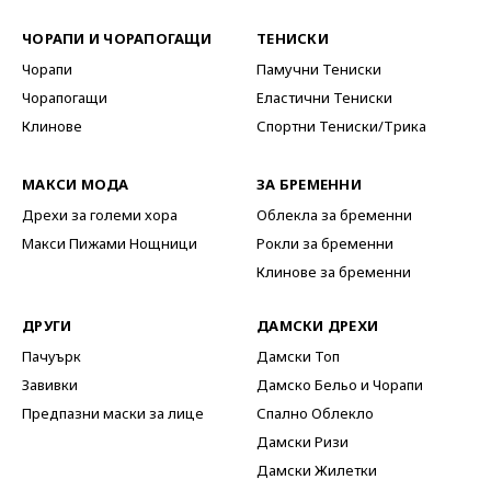
ЧОРАПИ И ЧОРАПОГАЩИ
ТЕНИСКИ
Чорапи
Памучни Тениски
Чорапогащи
Еластични Тениски
Клинове
Спортни Тениски/Трика
МАКСИ МОДА
ЗА БРЕМЕННИ
Дрехи за големи хора
Облекла за бременни
Макси Пижами Нощници
Рокли за бременни
Клинове за бременни
ДРУГИ
ДАМСКИ ДРЕХИ
Пачуърк
Дамски Топ
Завивки
Дамско Бельо и Чорапи
Предпазни маски за лице
Спално Облекло
Дамски Ризи
Дамски Жилетки