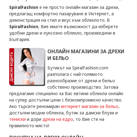
SpiralFashion
e не просто онлайн магазин за дрехи,
предлагащ комфортно пазаруване в Интернет, а
демонстрация на стил и вкус към облеклото. В
SpiralFashion
, Вие имате възможност да изберете
удобни дрехи и луксозно облекло, произведени в
България.
ОНЛАЙН МАГАЗИНИ ЗА ДРЕХИ
И БЕЛЬО
Бутикът на SpiralFashion.com
разполага с най-голямото
разнообразие от дрехи и бельо
собствено производство. Затова
предлагаме специално за Вас евтини облекла онлайн
на супер достъпни цени с безкомпромисно качество.
Ако търсите реномиран
интернет магазин за бельо
,
достъпни модни облекла, бутик за дамски блузи и
тениски
и дори
дрехи на едро
, то Вие сте на
правилното място!