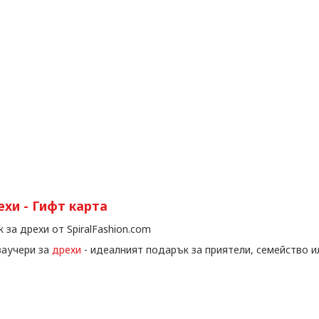
ехи - Гифт карта
 за дрехи от SpiralFashion.com
ваучери за
дрехи
- идеалният подарък за приятели, семейство 