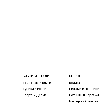
БЛУЗИ И РОКЛИ
БЕЛЬО
Трикотажни Блузи
Бодита
Туники и Рокли
Пижами и Нощници
Спортни Дрехи
Потници и Корсажи
Боксери и Слипове