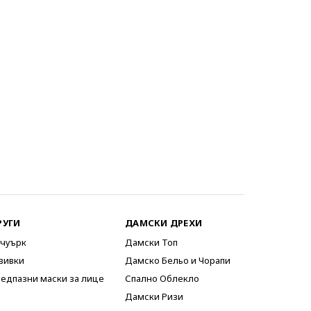
РУГИ
ДАМСКИ ДРЕХИ
чуърк
Дамски Топ
вивки
Дамско Бельо и Чорапи
едпазни маски за лице
Спално Облекло
Дамски Ризи