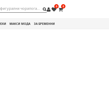
0
0
фигурални чорапогащи
РЕХИ
МАКСИ МОДА
ЗА БРЕМЕННИ