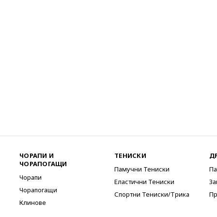
ЧОРАПИ И
ТЕНИСКИ
Д
ЧОРАПОГАЩИ
Памучни Тениски
Па
Чорапи
Еластични Тениски
За
Чорапогащи
Спортни Тениски/Трика
Пр
Клинове