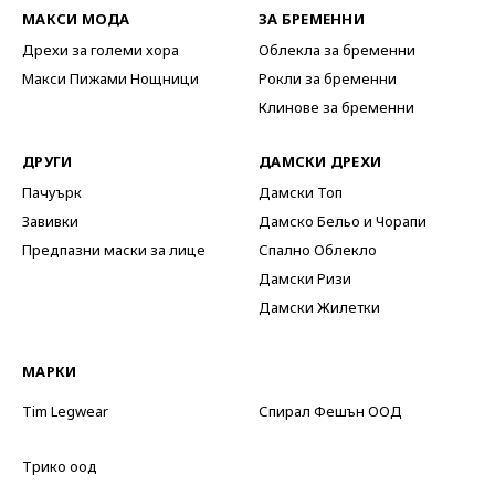
МАКСИ МОДА
ЗА БРЕМЕННИ
Дрехи за големи хора
Облекла за бременни
Макси Пижами Нощници
Рокли за бременни
Клинове за бременни
ДРУГИ
ДАМСКИ ДРЕХИ
Пачуърк
Дамски Топ
Завивки
Дамско Бельо и Чорапи
Предпазни маски за лице
Спално Облекло
Дамски Ризи
Дамски Жилетки
МАРКИ
Tim Legwear
Спирал Фешън ООД
Трико оод