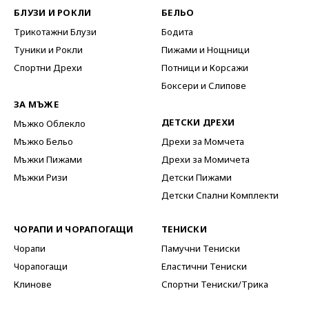
БЛУЗИ И РОКЛИ
БЕЛЬО
Трикотажни Блузи
Бодита
Туники и Рокли
Пижами и Нощници
Спортни Дрехи
Потници и Корсажи
Боксери и Слипове
ЗА МЪЖЕ
ДЕТСКИ ДРЕХИ
Мъжко Облекло
Мъжко Бельо
Дрехи за Момчета
Мъжки Пижами
Дрехи за Момичета
Мъжки Ризи
Детски Пижами
Детски Спални Комплекти
ЧОРАПИ И ЧОРАПОГАЩИ
ТЕНИСКИ
Чорапи
Памучни Тениски
Чорапогащи
Еластични Тениски
Клинове
Спортни Тениски/Трика