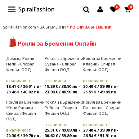
0
0
БЛУЗИ И РОКЛИ
SpiralFashion.com
>
ЗА БРЕМЕННИ
>
РОКЛИ ЗА БРЕМЕННИ
БЕЛЬО
Рокли за Бременни Онлайн
ЧОРАПИ И ЧОРАПОГАЩИ
Дамска Рокля
Рокля за Бременни
Рокля за Бременни
Ново
Ново
Ново
Нели - Спирал
Сузана - Спирал
Класик - Спирал
Фешън ООД
Фешън ООД
Фешън ООД
ТЕНИСКИ
в наличност
в наличност
в наличност
18.41 € / 36.01 лв -
19.89 € / 38.90 лв -
20.40 € / 39.90 лв -
ДРУГИ
20.46 € / 40.02 лв
23.98 € / 46.90 лв
25.51 € / 49.89 лв
Рокля за Бременни
Рокля за Бременни
Рокля за Бременни
ДАМСКИ ДРЕХИ
Ново
Ново
Ново
Жени Ралица -
Ребека - Спирал
Емануела - Спирал
Спирал Фешън
Фешън ООД
Фешън ООД
ЗА МЪЖЕ
ООД
в наличност
в наличност
в наличност
25.51 € / 49.89 лв -
20.40 € / 39.90 лв -
ДЕТСКИ ДРЕХИ
20.30 € / 39.70 лв -
30.62 € / 59.89 лв
26.54 € / 51.91 лв