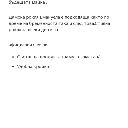
бъдещата майка .
Дамска рокля Емануела е подходяща както по
време на бременноста така и след това.Стилна
рокля за всеки ден и за
официални случаи.
Състав на продукта /памук с еластан/.
Удобна кройка.