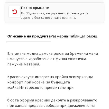
Лесно връщане
До 30 дни след закупуването можете да го
върнете без да посочвате причина.
Описание на продукта
Размерна Таблица
Помощ
Елегантна,модна дамска рокля за бременни жени
Емануела е изработена от финна еластична
памучна материя.
Красив силует,интересна кройка осигуряваща
конфорт при носене за бъдещата
майка.Интересното преплитане при
бюста оформя красиво деколте а разкрояването
при ханша предава свобода при движението на