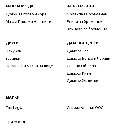
МАКСИ МОДА
ЗА БРЕМЕННИ
Дрехи за големи хора
Облекла за бременни
Макси Пижами Нощници
Рокли за бременни
Клинове за бременни
ДРУГИ
ДАМСКИ ДРЕХИ
Пачуърк
Дамски Топ
Завивки
Дамско Бельо и Чорапи
Предпазни маски за лице
Спално Облекло
Дамски Ризи
Дамски Жилетки
МАРКИ
Tim Legwear
Спирал Фешън ООД
Трико оод