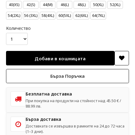
40(XS)
42(S)
44(M)
46(L)
48(L)
50(XL)
52(XL)
54(2XL)
56 (3XL)
58(4XL)
60(5XL)
62(6XL)
64(7XL)
Количество
Бърза Поръчка
Безплатна доставка
При покупка на продукти на стойност над 45.50 € /
88.99 лв.
Бърза доставка
Доставката се извършва в рамките на 24 до 72 часа
(1–3 дни).