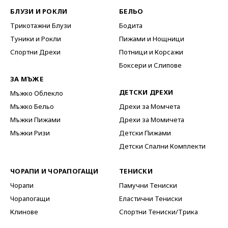
БЛУЗИ И РОКЛИ
БЕЛЬО
Трикотажни Блузи
Бодита
Туники и Рокли
Пижами и Нощници
Спортни Дрехи
Потници и Корсажи
Боксери и Слипове
ЗА МЪЖЕ
ДЕТСКИ ДРЕХИ
Мъжко Облекло
Мъжко Бельо
Дрехи за Момчета
Мъжки Пижами
Дрехи за Момичета
Мъжки Ризи
Детски Пижами
Детски Спални Комплекти
ЧОРАПИ И ЧОРАПОГАЩИ
ТЕНИСКИ
Чорапи
Памучни Тениски
Чорапогащи
Еластични Тениски
Клинове
Спортни Тениски/Трика