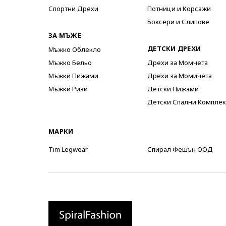
Спортни Дрехи
Потници и Корсажи
Боксери и Слипове
ЗА МЪЖЕ
ДЕТСКИ ДРЕХИ
Мъжко Облекло
Мъжко Бельо
Дрехи за Момчета
Мъжки Пижами
Дрехи за Момичета
Мъжки Ризи
Детски Пижами
Детски Спални Комплек
МАРКИ
Tim Legwear
Спирал Фешън ООД