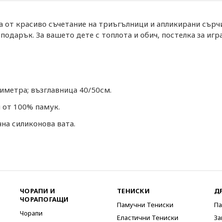
 от красиво съчетание на триъгълници и апликирани сърч
подарък. За вашето дете с топлота и обич, постелка за игра
иметра; възглавница 40/50см.
 от 100% памук.
на силиконова вата.
ЧОРАПИ И
ТЕНИСКИ
Д
ЧОРАПОГАЩИ
Памучни Тениски
Па
Чорапи
Еластични Тениски
За