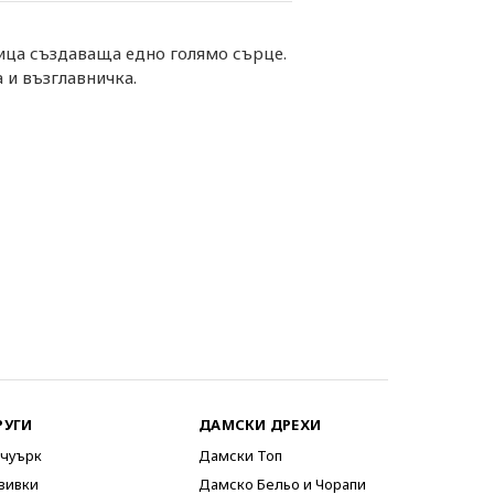
ица създаваща едно голямо сърце.
 и възглавничка.
РУГИ
ДАМСКИ ДРЕХИ
чуърк
Дамски Топ
вивки
Дамско Бельо и Чорапи