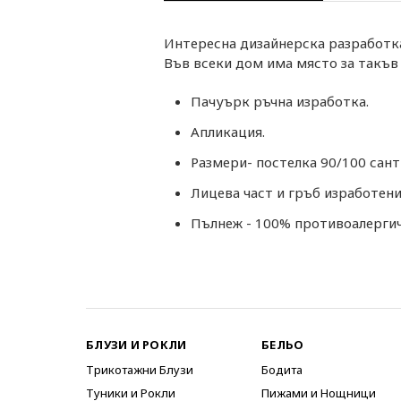
Интересна дизайнерска разработка
Във всеки дом има място за такъв 
Пачуърк ръчна изработка.
Апликация.
Размери- постелка 90/100 сант
Лицева част и гръб изработени
Пълнеж - 100% противоалергич
БЛУЗИ И РОКЛИ
БЕЛЬО
Трикотажни Блузи
Бодита
Туники и Рокли
Пижами и Нощници