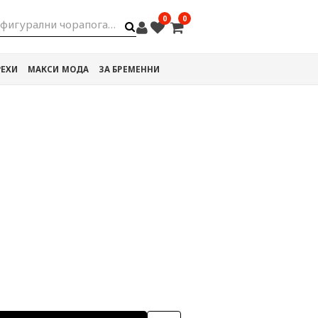
0
0
фигурални чорапогащи
РЕХИ
МАКСИ МОДА
ЗА БРЕМЕННИ