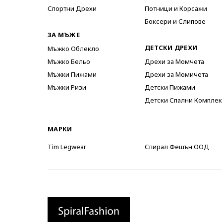
Спортни Дрехи
Потници и Корсажи
Боксери и Слипове
ЗА МЪЖЕ
ДЕТСКИ ДРЕХИ
Мъжко Облекло
Мъжко Бельо
Дрехи за Момчета
Мъжки Пижами
Дрехи за Момичета
Мъжки Ризи
Детски Пижами
Детски Спални Комплек
МАРКИ
Tim Legwear
Спирал Фешън ООД