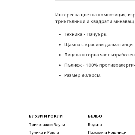
Интересна цветна композиция, из
триъгълници и квадрати минаващи 
Техника - Пачуърк.
Щампа с красиви далматинци.
Лицева и горна част изработен
Пълнеж - 100% противоалергич
Размер 80/80см.
БЛУЗИ И РОКЛИ
БЕЛЬО
Трикотажни Блузи
Бодита
Туники и Рокли
Пижами и Нощници