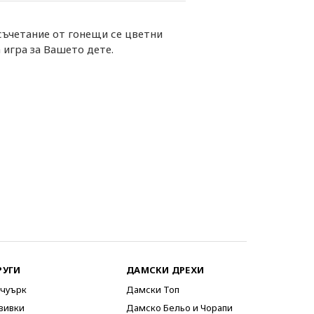
ъчетание от гонещи се цветни
игра за Вашето дете.
РУГИ
ДАМСКИ ДРЕХИ
чуърк
Дамски Топ
вивки
Дамско Бельо и Чорапи