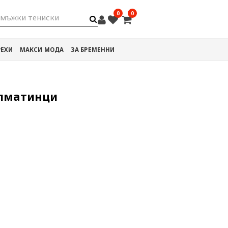
0
0
мъжки тениски
РЕХИ
МАКСИ МОДА
ЗА БРЕМЕННИ
алматинци