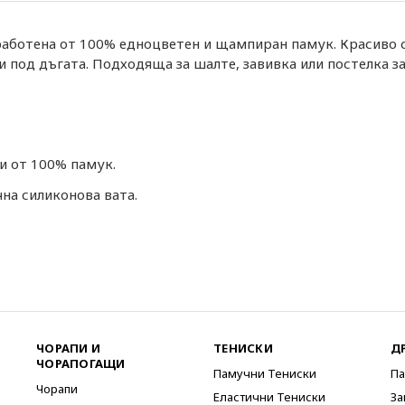
работена от 100% едноцветен и щампиран памук. Красиво с
под дъгата. Подходяща за шалте, завивка или постелка за 
и от 100% памук.
на силиконова вата.
ЧОРАПИ И
ТЕНИСКИ
Д
ЧОРАПОГАЩИ
Памучни Тениски
Па
Чорапи
Еластични Тениски
За