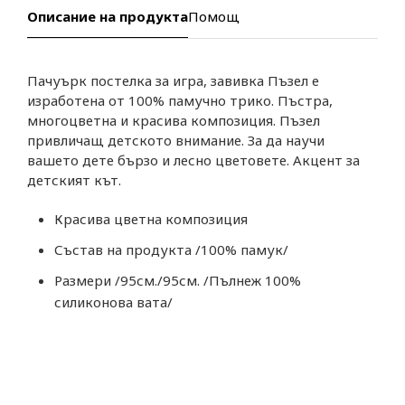
Описание на продукта
Помощ
Пачуърк постелка за игра, завивка Пъзел е
изработена от 100% памучно трико. Пъстра,
многоцветна и красива композиция. Пъзел
привличащ детското внимание. За да научи
вашето дете бързо и лесно цветовете. Акцент за
детският кът.
Красива цветна композиция
Състав на продукта /100% памук/
Размери /95см./95см. /Пълнеж 100%
силиконова вата/