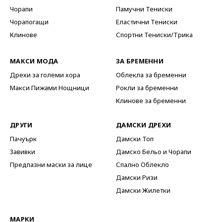
Чорапи
Памучни Тениски
Чорапогащи
Еластични Тениски
Клинове
Спортни Тениски/Трика
МАКСИ МОДА
ЗА БРЕМЕННИ
Дрехи за големи хора
Облекла за бременни
Макси Пижами Нощници
Рокли за бременни
Клинове за бременни
ДРУГИ
ДАМСКИ ДРЕХИ
Пачуърк
Дамски Топ
Завивки
Дамско Бельо и Чорапи
Предпазни маски за лице
Спално Облекло
Дамски Ризи
Дамски Жилетки
МАРКИ