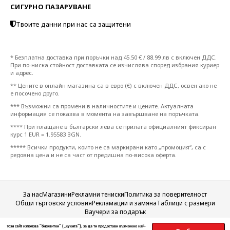
СИГУРНО ПАЗАРУВАНЕ
Твоите данни при нас са защитени
* Безплатна доставка при поръчки над 45.50 € / 88.99 лв с включен ДДС.
При по-ниска стойност доставката се изчислява според избрания куриер
и адрес.
** Цените в онлайн магазина са в евро (€) с включен ДДС, освен ако не
е посочено друго.
*** Възможни са промени в наличностите и цените. Актуалната
информация се показва в момента на завършване на поръчката.
**** При плащане в български лева се прилага официалният фиксиран
курс 1 EUR = 1.95583 BGN.
***** Всички продукти, които не са маркирани като „промоция“, са с
редовна цена и не са част от предишна по-висока оферта.
За нас
Магазини
Рекламни тениски
Политика за поверителност
Общи търговски условия
Рекламации и замяна
Таблици с размери
Ваучери за подарък
© 2009–2026 SpiralFashion.com. Всички права запазени.
Този сайт използва "бисквитки" („кукита“), за да ти предостави възможно най-