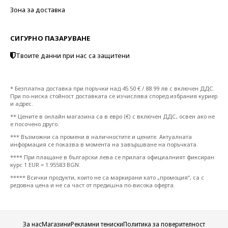
Зона за доставка
СИГУРНО ПАЗАРУВАНЕ
Твоите данни при нас са защитени
* Безплатна доставка при поръчки над 45.50 € / 88.99 лв с включен ДДС.
При по-ниска стойност доставката се изчислява според избрания куриер
и адрес.
** Цените в онлайн магазина са в евро (€) с включен ДДС, освен ако не
е посочено друго.
*** Възможни са промени в наличностите и цените. Актуалната
информация се показва в момента на завършване на поръчката.
**** При плащане в български лева се прилага официалният фиксиран
курс 1 EUR = 1.95583 BGN.
***** Всички продукти, които не са маркирани като „промоция“, са с
редовна цена и не са част от предишна по-висока оферта.
За нас
Магазини
Рекламни тениски
Политика за поверителност