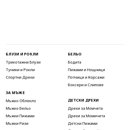
БЛУЗИ И РОКЛИ
БЕЛЬО
Трикотажни Блузи
Бодита
Туники и Рокли
Пижами и Нощници
Спортни Дрехи
Потници и Корсажи
Боксери и Слипове
ЗА МЪЖЕ
ДЕТСКИ ДРЕХИ
Мъжко Облекло
Мъжко Бельо
Дрехи за Момчета
Мъжки Пижами
Дрехи за Момичета
Мъжки Ризи
Детски Пижами