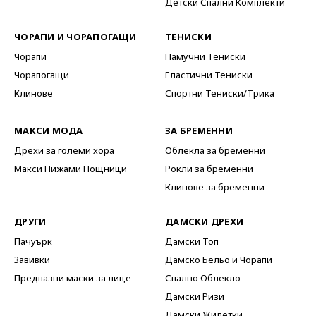
Детски Спални Комплекти
ЧОРАПИ И ЧОРАПОГАЩИ
ТЕНИСКИ
Чорапи
Памучни Тениски
Чорапогащи
Еластични Тениски
Клинове
Спортни Тениски/Трика
МАКСИ МОДА
ЗА БРЕМЕННИ
Дрехи за големи хора
Облекла за бременни
Макси Пижами Нощници
Рокли за бременни
Клинове за бременни
ДРУГИ
ДАМСКИ ДРЕХИ
Пачуърк
Дамски Топ
Завивки
Дамско Бельо и Чорапи
Предпазни маски за лице
Спално Облекло
Дамски Ризи
Дамски Жилетки