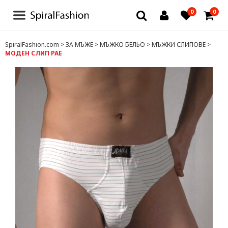
0
0
БЛУЗИ И РОКЛИ
SpiralFashion.com
>
ЗА МЪЖЕ
>
МЪЖКО БЕЛЬО
>
МЪЖКИ СЛИПОВЕ
>
МОДЕН СЛИП РАЕ
БЕЛЬО
ЧОРАПИ И ЧОРАПОГАЩИ
ТЕНИСКИ
ДРУГИ
ДАМСКИ ДРЕХИ
ЗА МЪЖЕ
ДЕТСКИ ДРЕХИ