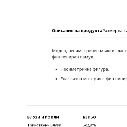
Описание на продукта
Размерна т
Моден, несиметричен мъжки еласти
фин пениран памук.
Несиметрична фигура.
Еластична материя с фин пини
БЛУЗИ И РОКЛИ
БЕЛЬО
Трикотажни Блузи
Бодита