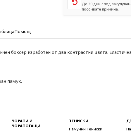
До 30 дни след закупуван
посочвате причина.
аблица
Помощ
чен боксер изработен от два контрастни цвята. Еластичн
ран памук.
ЧОРАПИ И
ТЕНИСКИ
Д
ЧОРАПОГАЩИ
Памучни Тениски
Па