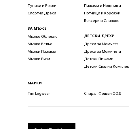
Туники и Рокли
Пижами и Нощници
Спортни Дрехи
Потници и Корсажи
Боксери и Слипове
ЗА МЪЖЕ
ДЕТСКИ ДРЕХИ
Мъжко Облекло
Мъжко Бельо
Дрехи за Момчета
Мъжки Пижами
Дрехи за Момичета
Мъжки Ризи
Детски Пижами
Детски Спални Комплек
МАРКИ
Tim Legwear
Спирал Фешън ООД