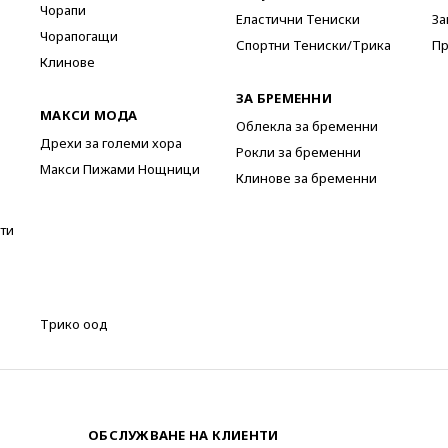
Чорапи
Еластични Тениски
За
Чорапогащи
Спортни Тениски/Трика
Пр
Клинове
ЗА БРЕМЕННИ
МАКСИ МОДА
Облекла за бременни
Дрехи за големи хора
Рокли за бременни
Макси Пижами Нощници
Клинове за бременни
ти
Трико оод
ОБСЛУЖВАНЕ НА КЛИЕНТИ