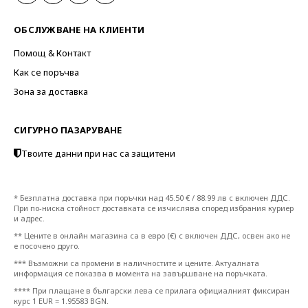
ОБСЛУЖВАНЕ НА КЛИЕНТИ
Помощ & Контакт
Как се поръчва
Зона за доставка
СИГУРНО ПАЗАРУВАНЕ
Твоите данни при нас са защитени
* Безплатна доставка при поръчки над 45.50 € / 88.99 лв с включен ДДС.
При по-ниска стойност доставката се изчислява според избрания куриер
и адрес.
** Цените в онлайн магазина са в евро (€) с включен ДДС, освен ако не
е посочено друго.
*** Възможни са промени в наличностите и цените. Актуалната
информация се показва в момента на завършване на поръчката.
**** При плащане в български лева се прилага официалният фиксиран
курс 1 EUR = 1.95583 BGN.