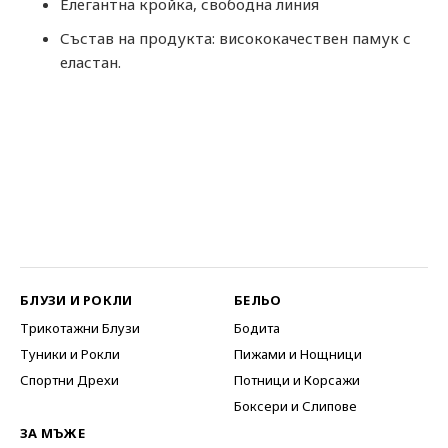
Елегантна кройка, свободна линия
Състав на продукта: висококачествен памук с
еластан.
БЛУЗИ И РОКЛИ
БЕЛЬО
Трикотажни Блузи
Бодита
Туники и Рокли
Пижами и Нощници
Спортни Дрехи
Потници и Корсажи
Боксери и Слипове
ЗА МЪЖЕ