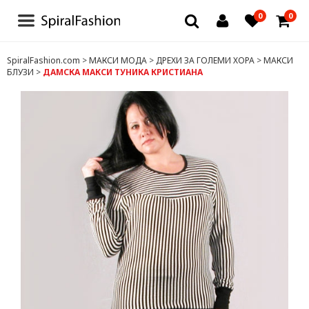
0
0
БЛУЗИ И РОКЛИ
SpiralFashion.com
>
МАКСИ МОДА
>
ДРЕХИ ЗА ГОЛЕМИ ХОРА
>
МАКСИ
БЛУЗИ
>
ДАМСКА МАКСИ ТУНИКА КРИСТИАНА
БЕЛЬО
ЧОРАПИ И ЧОРАПОГАЩИ
ТЕНИСКИ
ДРУГИ
ДАМСКИ ДРЕХИ
ЗА МЪЖЕ
ДЕТСКИ ДРЕХИ