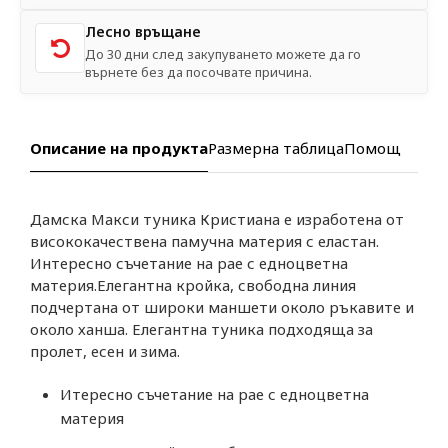
Лесно връщане
До 30 дни след закупуването можете да го
върнете без да посочвате причина.
Описание на продукта
Размерна таблица
Помощ
Дамска Макси туника Кристиана е изработена от
висококачествена памучна материя с еластан.
Интересно съчетание на рае с едноцветна
материя.Елегантна кройка, свободна линия
подчертана от широки маншети около ръкавите и
около ханша. Елегантна туника подходяща за
пролет, есен и зима.
Итересно съчетание на рае с едноцветна
материя