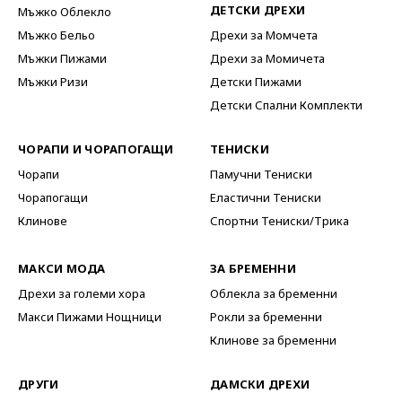
ДЕТСКИ ДРЕХИ
Мъжко Облекло
Мъжко Бельо
Дрехи за Момчета
Мъжки Пижами
Дрехи за Момичета
Мъжки Ризи
Детски Пижами
Детски Спални Комплекти
ЧОРАПИ И ЧОРАПОГАЩИ
ТЕНИСКИ
Чорапи
Памучни Тениски
Чорапогащи
Еластични Тениски
Клинове
Спортни Тениски/Трика
МАКСИ МОДА
ЗА БРЕМЕННИ
Дрехи за големи хора
Облекла за бременни
Макси Пижами Нощници
Рокли за бременни
Клинове за бременни
ДРУГИ
ДАМСКИ ДРЕХИ