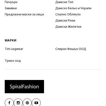
Пачуърк
Дамски Топ
Завивки
Дамско Бельо и Чорапи
Предпазни маски за лице
Спално Облекло
Дамски Ризи
Дамски Жилетки
МАРКИ
Tim Legwear
Спирал Фешън ООД
Трико оод