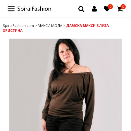
0
0
БЛУЗИ И РОКЛИ
SpiralFashion.com
>
МАКСИ МОДА
>
ДАМСКА МАКСИ БЛУЗА
ХРИСТИНА
БЕЛЬО
ЧОРАПИ И ЧОРАПОГАЩИ
ТЕНИСКИ
ДРУГИ
ДАМСКИ ДРЕХИ
ЗА МЪЖЕ
ДЕТСКИ ДРЕХИ