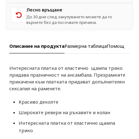
Лесно връщане
До 30 дни след закупуването можете да го
върнете без да посочвате причина.
Описание на продукта
Размерна таблица
Помощ
Интересната платка от еластично щампа трико
придава празничност на ансамбала. Презрамките
прикачени към платката придават допълнителен
сексапил на раменете.
Красиво деколте
Широките ревери на ръкавите и колан
Интересната платка от еластично щампа
трико