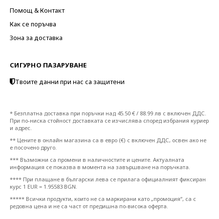
Помощ & Контакт
Как се поръчва
Зона за доставка
СИГУРНО ПАЗАРУВАНЕ
Твоите данни при нас са защитени
* Безплатна доставка при поръчки над 45.50 € / 88.99 лв с включен ДДС.
При по-ниска стойност доставката се изчислява според избрания куриер
и адрес.
** Цените в онлайн магазина са в евро (€) с включен ДДС, освен ако не
е посочено друго.
*** Възможни са промени в наличностите и цените. Актуалната
информация се показва в момента на завършване на поръчката.
**** При плащане в български лева се прилага официалният фиксиран
курс 1 EUR = 1.95583 BGN.
***** Всички продукти, които не са маркирани като „промоция“, са с
редовна цена и не са част от предишна по-висока оферта.