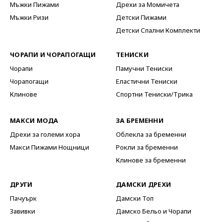
Мъжки Пижами
Дрехи за Момичета
Мъжки Ризи
Детски Пижами
Детски Спални Комплекти
ЧОРАПИ И ЧОРАПОГАЩИ
ТЕНИСКИ
Чорапи
Памучни Тениски
Чорапогащи
Еластични Тениски
Клинове
Спортни Тениски/Трика
МАКСИ МОДА
ЗА БРЕМЕННИ
Дрехи за големи хора
Облекла за бременни
Макси Пижами Нощници
Рокли за бременни
Клинове за бременни
ДРУГИ
ДАМСКИ ДРЕХИ
Пачуърк
Дамски Топ
Завивки
Дамско Бельо и Чорапи