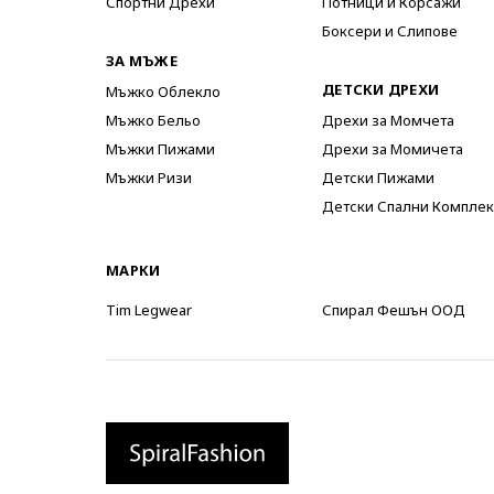
Спортни Дрехи
Потници и Корсажи
Боксери и Слипове
ЗА МЪЖЕ
ДЕТСКИ ДРЕХИ
Мъжко Облекло
Мъжко Бельо
Дрехи за Момчета
Мъжки Пижами
Дрехи за Момичета
Мъжки Ризи
Детски Пижами
Детски Спални Комплек
МАРКИ
Tim Legwear
Спирал Фешън ООД