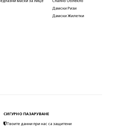
едпазни маски за лице
Спално Облекло
Дамски Ризи
Дамски Жилетки
СИГУРНО ПАЗАРУВАНЕ
Твоите данни при нас са защитени