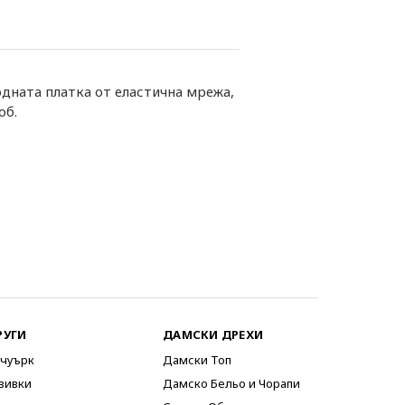
одната платка от еластична мрежа,
об.
РУГИ
ДАМСКИ ДРЕХИ
чуърк
Дамски Топ
вивки
Дамско Бельо и Чорапи