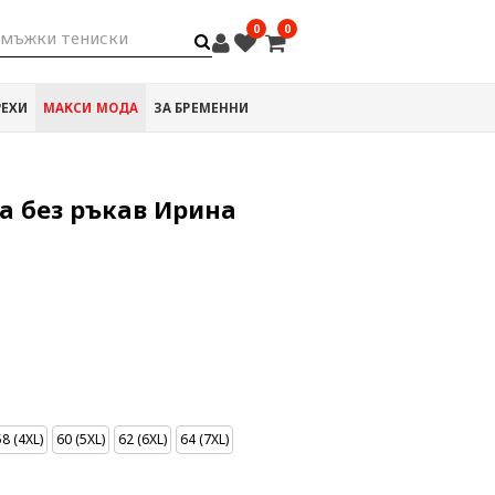
0
0
мъжки тениски
РЕХИ
МАКСИ МОДА
ЗА БРЕМЕННИ
а без ръкав Ирина
58 (4XL)
60 (5XL)
62 (6XL)
64 (7XL)