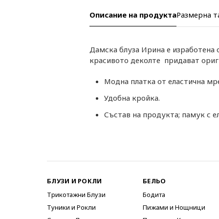
Описание на продукта
Размерна т
Дамска блуза Ирина е изработена 
красивото деколте придават ориги
Модна платка от еластична мр
Удобна кройка.
Състав на продукта; памук с е
БЛУЗИ И РОКЛИ
БЕЛЬО
Трикотажни Блузи
Бодита
Туники и Рокли
Пижами и Нощници