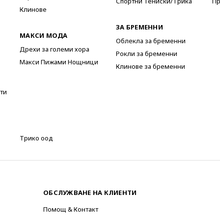
Спортни Тениски/Трика
Пр
Клинове
ЗА БРЕМЕННИ
МАКСИ МОДА
Облекла за бременни
Дрехи за големи хора
Рокли за бременни
Макси Пижами Нощници
Клинове за бременни
ти
Трико оод
ОБСЛУЖВАНЕ НА КЛИЕНТИ
Помощ & Контакт