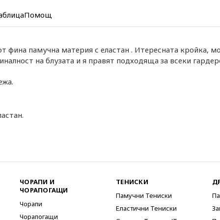
аблица
Помощ
от фина памучна материя с еластан . Итересната кройка, м
налност на блузата и я правят подходяща за всеки гардер
ежа.
ластан.
ЧОРАПИ И
ТЕНИСКИ
Д
ЧОРАПОГАЩИ
Памучни Тениски
Па
Чорапи
Еластични Тениски
За
Чорапогащи