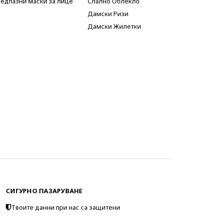
едпазни маски за лице
Спално Облекло
Дамски Ризи
Дамски Жилетки
СИГУРНО ПАЗАРУВАНЕ
Твоите данни при нас са защитени