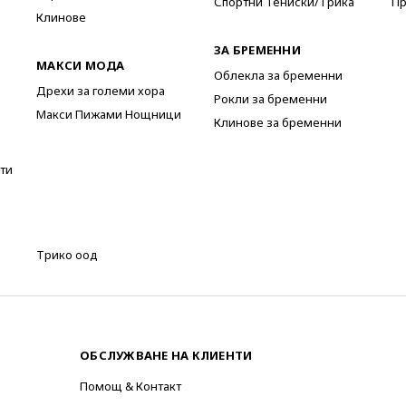
Спортни Тениски/Трика
Пр
Клинове
ЗА БРЕМЕННИ
МАКСИ МОДА
Облекла за бременни
Дрехи за големи хора
Рокли за бременни
Макси Пижами Нощници
Клинове за бременни
ти
Трико оод
ОБСЛУЖВАНЕ НА КЛИЕНТИ
Помощ & Контакт