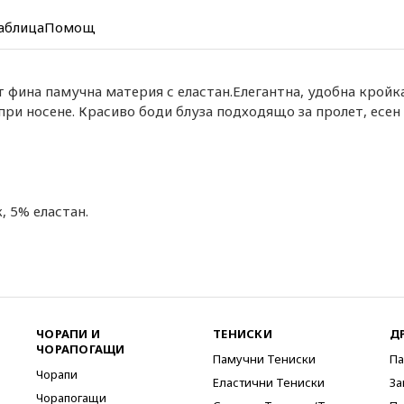
аблица
Помощ
т фина памучна материя с еластан.Елегантна, удобна крой
ри носене. Красиво боди блуза подходящо за пролет, есен 
, 5% еластан.
ЧОРАПИ И
ТЕНИСКИ
Д
ЧОРАПОГАЩИ
Памучни Тениски
Па
Чорапи
Еластични Тениски
За
Чорапогащи