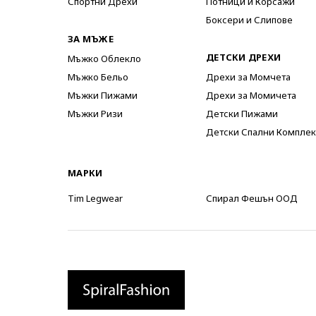
Спортни Дрехи
Потници и Корсажи
Боксери и Слипове
ЗА МЪЖЕ
ДЕТСКИ ДРЕХИ
Мъжко Облекло
Мъжко Бельо
Дрехи за Момчета
Мъжки Пижами
Дрехи за Момичета
Мъжки Ризи
Детски Пижами
Детски Спални Комплек
МАРКИ
Tim Legwear
Спирал Фешън ООД