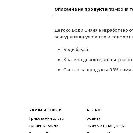
Описание на продукта
Размерна т
Детско Боди Сиана е изработено о
осигуряваща удобство и конфорт п
Боди блуза.
Красиво деколте, дълъг ръкав.
Състав на продукта 95% памук
БЛУЗИ И РОКЛИ
БЕЛЬО
Трикотажни Блузи
Бодита
Туники и Рокли
Пижами и Нощници