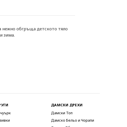
ка нежно обгръща детското тяло
и зима.
РУГИ
ДАМСКИ ДРЕХИ
чуърк
Дамски Топ
вивки
Дамско Бельо и Чорапи