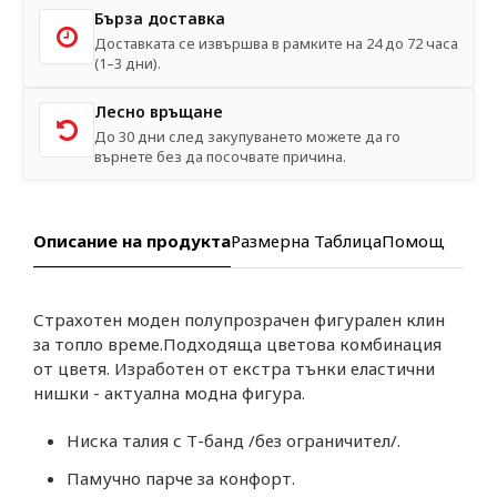
Бърза доставка
Доставката се извършва в рамките на 24 до 72 часа
(1–3 дни).
Лесно връщане
До 30 дни след закупуването можете да го
върнете без да посочвате причина.
Описание на продукта
Размерна Таблица
Помощ
Страхотен моден полупрозрачен фигурален клин
за топло време.Подходяща цветова комбинация
от цветя. Изработен от екстра тънки еластични
нишки - актуална модна фигура.
Ниска талия с Т-банд /без ограничител/.
Памучно парче за конфорт.