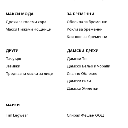
МАКСИ МОДА
ЗА БРЕМЕННИ
Дрехи за големи хора
Облекла за бременни
Макси Пижами Нощници
Рокли за бременни
Клинове за бременни
ДРУГИ
ДАМСКИ ДРЕХИ
Пачуърк
Дамски Топ
Завивки
Дамско Бельо и Чорапи
Предпазни маски за лице
Спално Облекло
Дамски Ризи
Дамски Жилетки
МАРКИ
Tim Legwear
Спирал Фешън ООД