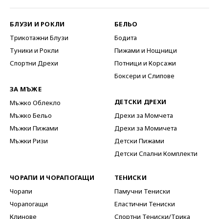
БЛУЗИ И РОКЛИ
БЕЛЬО
Трикотажни Блузи
Бодита
Туники и Рокли
Пижами и Нощници
Спортни Дрехи
Потници и Корсажи
Боксери и Слипове
ЗА МЪЖЕ
ДЕТСКИ ДРЕХИ
Мъжко Облекло
Мъжко Бельо
Дрехи за Момчета
Мъжки Пижами
Дрехи за Момичета
Мъжки Ризи
Детски Пижами
Детски Спални Комплекти
ЧОРАПИ И ЧОРАПОГАЩИ
ТЕНИСКИ
Чорапи
Памучни Тениски
Чорапогащи
Еластични Тениски
Клинове
Спортни Тениски/Трика