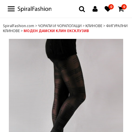
0
0
БЛУЗИ И РОКЛИ
SpiralFashion.com
>
ЧОРАПИ И ЧОРАПОГАЩИ
>
КЛИНОВЕ
>
ФИГУРАЛНИ
КЛИНОВЕ
>
МОДЕН ДАМСКИ КЛИН ЕКСКЛУЗИВ
БЕЛЬО
ЧОРАПИ И ЧОРАПОГАЩИ
ТЕНИСКИ
ДРУГИ
ДАМСКИ ДРЕХИ
ЗА МЪЖЕ
ДЕТСКИ ДРЕХИ