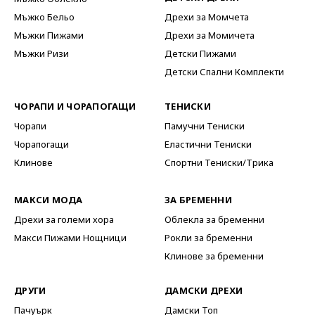
Мъжко Бельо
Дрехи за Момчета
Мъжки Пижами
Дрехи за Момичета
Мъжки Ризи
Детски Пижами
Детски Спални Комплекти
ЧОРАПИ И ЧОРАПОГАЩИ
ТЕНИСКИ
Чорапи
Памучни Тениски
Чорапогащи
Еластични Тениски
Клинове
Спортни Тениски/Трика
МАКСИ МОДА
ЗА БРЕМЕННИ
Дрехи за големи хора
Облекла за бременни
Макси Пижами Нощници
Рокли за бременни
Клинове за бременни
ДРУГИ
ДАМСКИ ДРЕХИ
Пачуърк
Дамски Топ