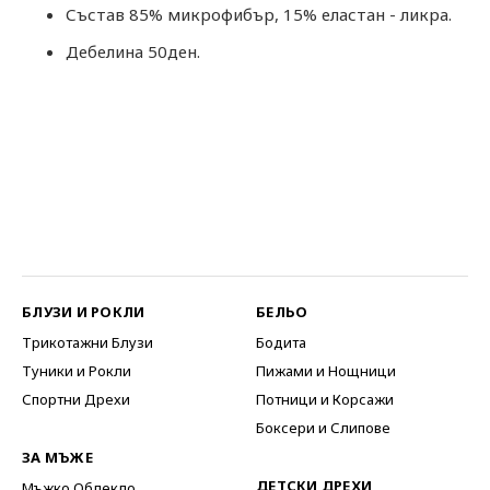
Състав 85% микрофибър, 15% еластан - ликра.
Дебелина 50ден.
БЛУЗИ И РОКЛИ
БЕЛЬО
Трикотажни Блузи
Бодита
Туники и Рокли
Пижами и Нощници
Спортни Дрехи
Потници и Корсажи
Боксери и Слипове
ЗА МЪЖЕ
ДЕТСКИ ДРЕХИ
Мъжко Облекло