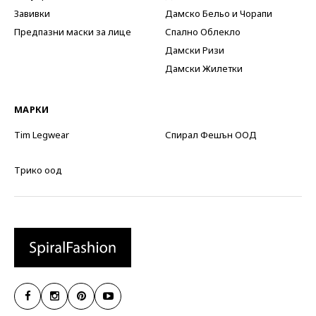
Завивки
Дамско Бельо и Чорапи
Предпазни маски за лице
Спално Облекло
Дамски Ризи
Дамски Жилетки
МАРКИ
Tim Legwear
Спирал Фешън ООД
Трико оод