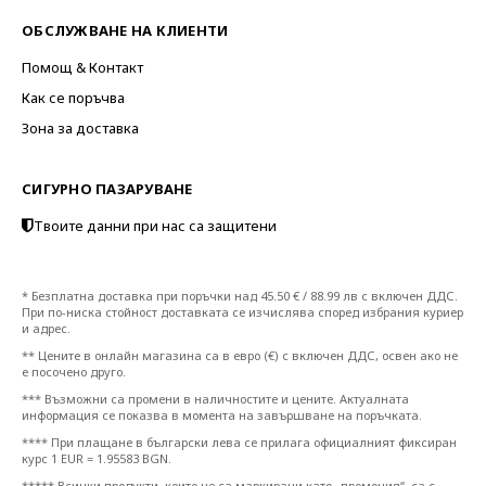
ОБСЛУЖВАНЕ НА КЛИЕНТИ
Помощ & Контакт
Как се поръчва
Зона за доставка
СИГУРНО ПАЗАРУВАНЕ
Твоите данни при нас са защитени
* Безплатна доставка при поръчки над 45.50 € / 88.99 лв с включен ДДС.
При по-ниска стойност доставката се изчислява според избрания куриер
и адрес.
** Цените в онлайн магазина са в евро (€) с включен ДДС, освен ако не
е посочено друго.
*** Възможни са промени в наличностите и цените. Актуалната
информация се показва в момента на завършване на поръчката.
**** При плащане в български лева се прилага официалният фиксиран
курс 1 EUR = 1.95583 BGN.
***** Всички продукти, които не са маркирани като „промоция“, са с