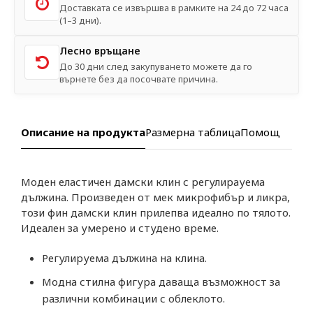
Доставката се извършва в рамките на 24 до 72 часа
(1–3 дни).
Лесно връщане
До 30 дни след закупуването можете да го
върнете без да посочвате причина.
Описание на продукта
Размерна таблица
Помощ
Моден еластичен дамски клин с регулирауема
дължина. Произведен от мек микрофибър и ликра,
този фин дамски клин прилепва идеално по тялото.
Идеален за умерено и студено време.
Регулируема дължина на клина.
Модна стилна фигура даваща възможност за
различни комбинации с облеклото.