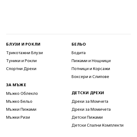
БЛУЗИ И РОКЛИ
БЕЛЬО
Трикотажни Блузи
Бодита
Туники и Рокли
Пижами и Нощници
Спортни Дрехи
Потници и Корсажи
Боксери и Слипове
ЗА МЪЖЕ
ДЕТСКИ ДРЕХИ
Мъжко Облекло
Мъжко Бельо
Дрехи за Момчета
Мъжки Пижами
Дрехи за Момичета
Мъжки Ризи
Детски Пижами
Детски Спални Комплекти