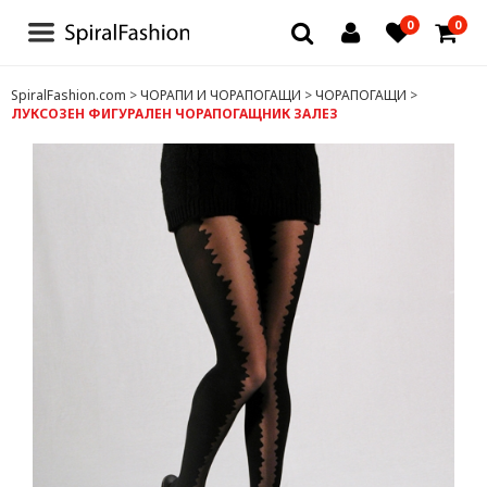
0
0
БЛУЗИ И РОКЛИ
SpiralFashion.com
>
ЧОРАПИ И ЧОРАПОГАЩИ
>
ЧОРАПОГАЩИ
>
ЛУКСОЗЕН ФИГУРАЛЕН ЧОРАПОГАЩНИК ЗАЛЕЗ
БЕЛЬО
ЧОРАПИ И ЧОРАПОГАЩИ
ТЕНИСКИ
ДРУГИ
ДАМСКИ ДРЕХИ
ЗА МЪЖЕ
ДЕТСКИ ДРЕХИ