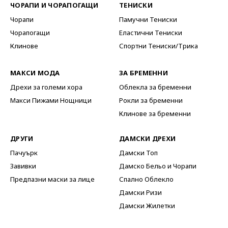
ЧОРАПИ И ЧОРАПОГАЩИ
ТЕНИСКИ
Чорапи
Памучни Тениски
Чорапогащи
Еластични Тениски
Клинове
Спортни Тениски/Трика
МАКСИ МОДА
ЗА БРЕМЕННИ
Дрехи за големи хора
Облекла за бременни
Макси Пижами Нощници
Рокли за бременни
Клинове за бременни
ДРУГИ
ДАМСКИ ДРЕХИ
Пачуърк
Дамски Топ
Завивки
Дамско Бельо и Чорапи
Предпазни маски за лице
Спално Облекло
Дамски Ризи
Дамски Жилетки