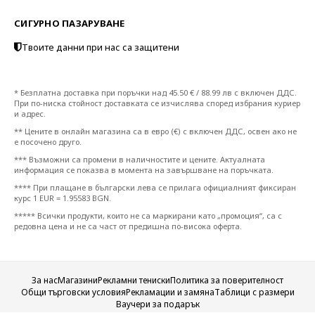
СИГУРНО ПАЗАРУВАНЕ
Твоите данни при нас са защитени
* Безплатна доставка при поръчки над 45.50 € / 88.99 лв с включен ДДС.
При по-ниска стойност доставката се изчислява според избрания куриер
и адрес.
** Цените в онлайн магазина са в евро (€) с включен ДДС, освен ако не
е посочено друго.
*** Възможни са промени в наличностите и цените. Актуалната
информация се показва в момента на завършване на поръчката.
**** При плащане в български лева се прилага официалният фиксиран
курс 1 EUR = 1.95583 BGN.
***** Всички продукти, които не са маркирани като „промоция“, са с
редовна цена и не са част от предишна по-висока оферта.
За нас
Магазини
Рекламни тениски
Политика за поверителност
Общи търговски условия
Рекламации и замяна
Таблици с размери
Ваучери за подарък