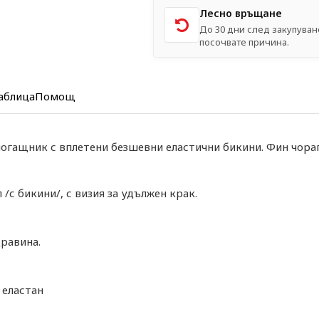
Лесно връщане
До 30 дни след закупуван
посочвате причина.
аблица
Помощ
огащник с вплетени безшевни еластични бикини. Фин чора
/с бикини/, с визия за удължен крак.
дравина.
 еластан