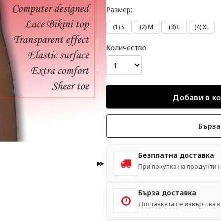
Размер:
(1) S
(2) M
(3) L
(4) XL
Количество
Бърза
Безплатна доставка
При покупка на продукти на
Бърза доставка
Доставката се извършва в 