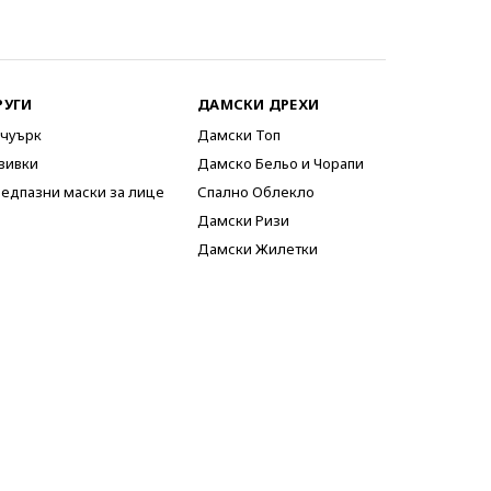
РУГИ
ДАМСКИ ДРЕХИ
чуърк
Дамски Топ
вивки
Дамско Бельо и Чорапи
едпазни маски за лице
Спално Облекло
Дамски Ризи
Дамски Жилетки