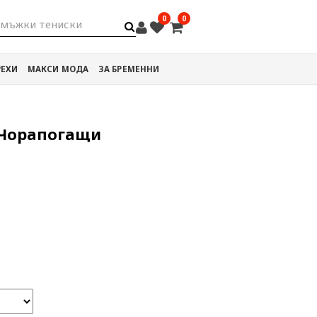
0
0
мъжки тениски
РЕХИ
МАКСИ МОДА
ЗА БРЕМЕННИ
 Чорапогащи