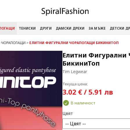
АПОГАЩИ
ТЕНИСКИ
ДРУГИ
ДАМСКИ ДРЕХИ
ЗА МЪЖЕ
ДЕТСКИ Д
>
ЧОРАПОГАЩИ
>
ЕЛИТНИ ФИГУРАЛНИ ЧОРАПОГАЩИ БИКИНИТОП
Елитни Фигурални
БикиниТоп
Tim Legwear
Текуща цена:
3.02 € / 5.91 лв
В наличност
Цвят