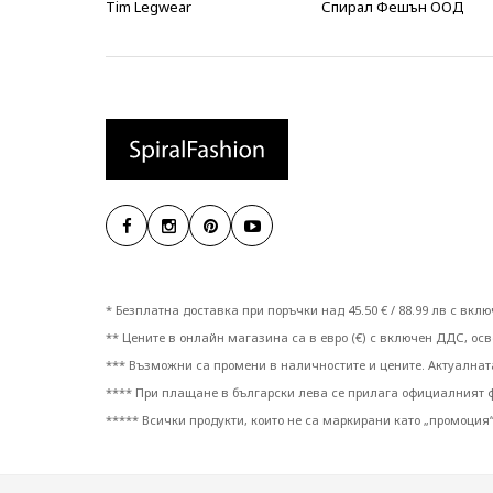
Tim Legwear
Спирал Фешън ООД
* Безплатна доставка при поръчки над 45.50 € / 88.99 лв с вк
** Цените в онлайн магазина са в евро (€) с включен ДДС, осве
*** Възможни са промени в наличностите и цените. Актуална
**** При плащане в български лева се прилага официалният фи
***** Всички продукти, които не са маркирани като „промоция“