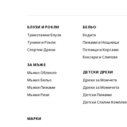
БЛУЗИ И РОКЛИ
БЕЛЬО
Трикотажни Блузи
Бодита
Туники и Рокли
Пижами и Нощници
Спортни Дрехи
Потници и Корсажи
Боксери и Слипове
ЗА МЪЖЕ
ДЕТСКИ ДРЕХИ
Мъжко Облекло
Мъжко Бельо
Дрехи за Момчета
Мъжки Пижами
Дрехи за Момичета
Мъжки Ризи
Детски Пижами
Детски Спални Комплек
МАРКИ