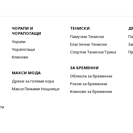
ЧОРАПИ И
ТЕНИСКИ
Д
ЧОРАПОГАЩИ
Памучни Тениски
Па
Чорапи
Еластични Тениски
За
Чорапогащи
Спортни Тениски/Трика
Пр
Клинове
ЗА БРЕМЕННИ
МАКСИ МОДА
Облекла за бременни
Дрехи за големи хора
Рокли за бременни
Макси Пижами Нощници
Клинове за бременни
ти