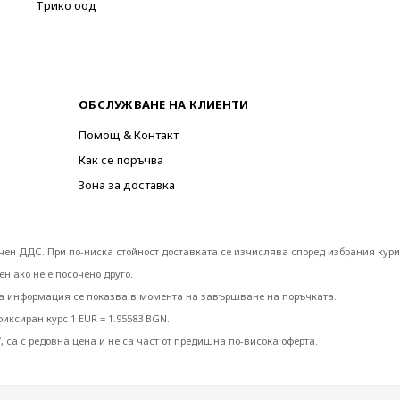
Трико оод
ОБСЛУЖВАНЕ НА КЛИЕНТИ
Помощ & Контакт
Как се поръчва
Зона за доставка
лючен ДДС. При по-ниска стойност доставката се изчислява според избрания кури
н ако не е посочено друго.
та информация се показва в момента на завършване на поръчката.
ксиран курс 1 EUR = 1.95583 BGN.
, са с редовна цена и не са част от предишна по-висока оферта.