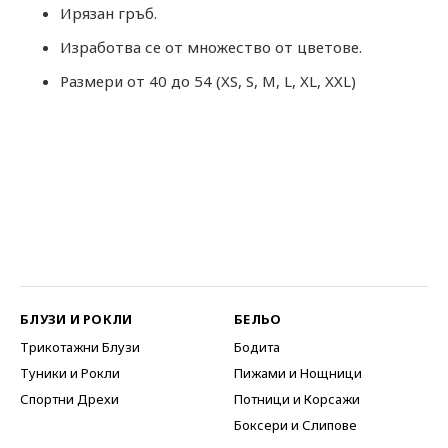
Ирязан гръб.
Изработва се от множество от цветове.
Размери от 40 до 54 (XS, S, M, L, XL, XXL)
БЛУЗИ И РОКЛИ
БЕЛЬО
Трикотажни Блузи
Бодита
Туники и Рокли
Пижами и Нощници
Спортни Дрехи
Потници и Корсажи
Боксери и Слипове