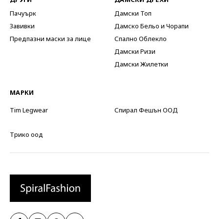
Пачуърк
Дамски Топ
Завивки
Дамско Бельо и Чорапи
Предпазни маски за лице
Спално Облекло
Дамски Ризи
Дамски Жилетки
МАРКИ
Tim Legwear
Спирал Фешън ООД
Трико оод