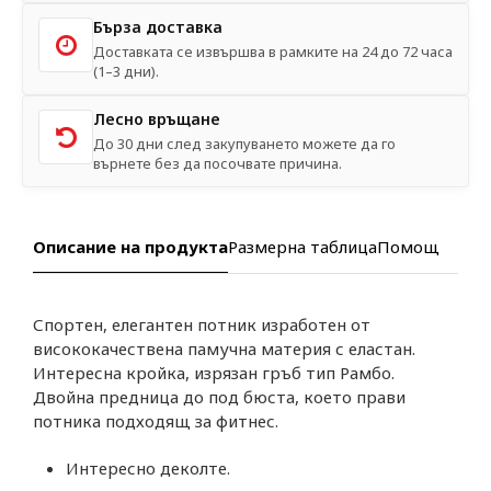
Бърза доставка
Доставката се извършва в рамките на 24 до 72 часа
(1–3 дни).
Лесно връщане
До 30 дни след закупуването можете да го
върнете без да посочвате причина.
Описание на продукта
Размерна таблица
Помощ
Спортен, елегантен потник изработен от
висококачествена памучна материя с еластан.
Интересна кройка, изрязан гръб тип Рамбо.
Двойна предница до под бюста, което прави
потника подходящ за фитнес.
Интересно деколте.