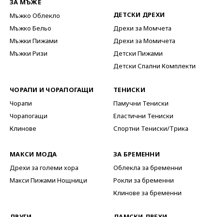
ЗА МЪЖЕ
ДЕТСКИ ДРЕХИ
Мъжко Облекло
Мъжко Бельо
Дрехи за Момчета
Мъжки Пижами
Дрехи за Момичета
Мъжки Ризи
Детски Пижами
Детски Спални Комплекти
ЧОРАПИ И ЧОРАПОГАЩИ
ТЕНИСКИ
Чорапи
Памучни Тениски
Чорапогащи
Еластични Тениски
Клинове
Спортни Тениски/Трика
МАКСИ МОДА
ЗА БРЕМЕННИ
Дрехи за големи хора
Облекла за бременни
Макси Пижами Нощници
Рокли за бременни
Клинове за бременни
ДРУГИ
ДАМСКИ ДРЕХИ