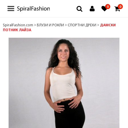
0
0
БЛУЗИ И РОКЛИ
SpiralFashion.com
>
БЛУЗИ И РОКЛИ
>
СПОРТНИ ДРЕХИ
>
ДАМСКИ
ПОТНИК ЛАЙЗА
БЕЛЬО
ЧОРАПИ И ЧОРАПОГАЩИ
ТЕНИСКИ
ДРУГИ
ДАМСКИ ДРЕХИ
ЗА МЪЖЕ
ДЕТСКИ ДРЕХИ