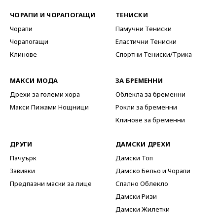
ЧОРАПИ И ЧОРАПОГАЩИ
ТЕНИСКИ
Чорапи
Памучни Тениски
Чорапогащи
Еластични Тениски
Клинове
Спортни Тениски/Трика
МАКСИ МОДА
ЗА БРЕМЕННИ
Дрехи за големи хора
Облекла за бременни
Макси Пижами Нощници
Рокли за бременни
Клинове за бременни
ДРУГИ
ДАМСКИ ДРЕХИ
Пачуърк
Дамски Топ
Завивки
Дамско Бельо и Чорапи
Предпазни маски за лице
Спално Облекло
Дамски Ризи
Дамски Жилетки