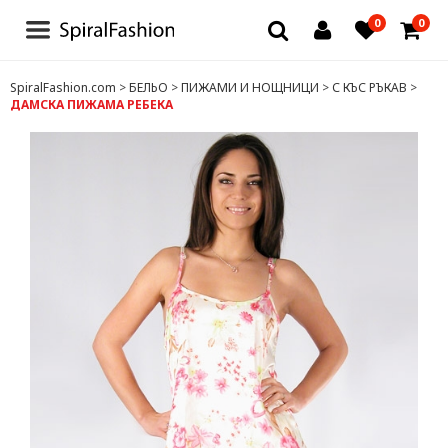
0
0
БЛУЗИ И РОКЛИ
SpiralFashion.com
>
БЕЛЬО
>
ПИЖАМИ И НОЩНИЦИ
>
С КЪС РЪКАВ
>
ДАМСКА ПИЖАМА РЕБЕКА
БЕЛЬО
ЧОРАПИ И ЧОРАПОГАЩИ
ТЕНИСКИ
ДРУГИ
ДАМСКИ ДРЕХИ
ЗА МЪЖЕ
ДЕТСКИ ДРЕХИ