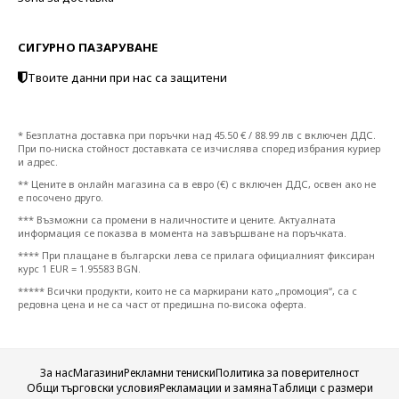
СИГУРНО ПАЗАРУВАНЕ
Твоите данни при нас са защитени
* Безплатна доставка при поръчки над 45.50 € / 88.99 лв с включен ДДС.
При по-ниска стойност доставката се изчислява според избрания куриер
и адрес.
** Цените в онлайн магазина са в евро (€) с включен ДДС, освен ако не
е посочено друго.
*** Възможни са промени в наличностите и цените. Актуалната
информация се показва в момента на завършване на поръчката.
**** При плащане в български лева се прилага официалният фиксиран
курс 1 EUR = 1.95583 BGN.
***** Всички продукти, които не са маркирани като „промоция“, са с
редовна цена и не са част от предишна по-висока оферта.
За нас
Магазини
Рекламни тениски
Политика за поверителност
Общи търговски условия
Рекламации и замяна
Таблици с размери