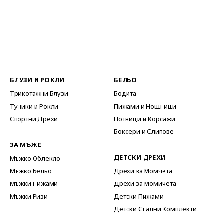
БЛУЗИ И РОКЛИ
БЕЛЬО
Трикотажни Блузи
Бодита
Туники и Рокли
Пижами и Нощници
Спортни Дрехи
Потници и Корсажи
Боксери и Слипове
ЗА МЪЖЕ
ДЕТСКИ ДРЕХИ
Мъжко Облекло
Мъжко Бельо
Дрехи за Момчета
Мъжки Пижами
Дрехи за Момичета
Мъжки Ризи
Детски Пижами
Детски Спални Комплекти