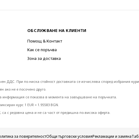
ОБСЛУЖВАНЕ НА КЛИЕНТИ
Помощ & Контакт
Как се поръчва
Зона за доставка
лючен ДДС. При по-ниска стойност доставката се изчислява според избрания кури
н ако не е посочено друго.
та информация се показва в момента на завършване на поръчката.
ксиран курс 1 EUR = 1.95583 BGN.
, са с редовна цена и не са част от предишна по-висока оферта.
олитика за поверителност
Общи търговски условия
Рекламации и замяна
Таб