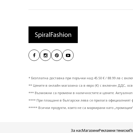
* Безплатна доставка при поръчки над 45.50 € / 88.99 лв с вк
** Цените в онлайн магазина са в евро (€) с включен ДДС, осве
*** Възможни са промени в наличностите и цените. Актуална
**** При плащане в български лева се прилага официалният фи
***** Всички продукти, които не са маркирани като „промоция“
За нас
Магазини
Рекламни тениски
П