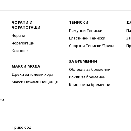
ЧОРАПИ И
ТЕНИСКИ
Д
ЧОРАПОГАЩИ
Памучни Тениски
Па
Чорапи
Еластични Тениски
За
Чорапогащи
Спортни Тениски/Трика
Пр
Клинове
ЗА БРЕМЕННИ
МАКСИ МОДА
Облекла за бременни
Дрехи за големи хора
Рокли за бременни
Макси Пижами Нощници
Клинове за бременни
ти
Трико оод