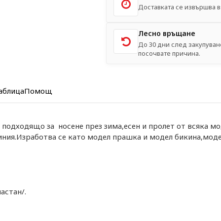
Доставката се извършва в 
Лесно връщане
До 30 дни след закупуван
посочвате причина.
аблица
Помощ
 подходящо за носене през зима,есен и пролет от всяка мо
иния.Изработва се като модел прашка и модел бикина,модел
астан/.