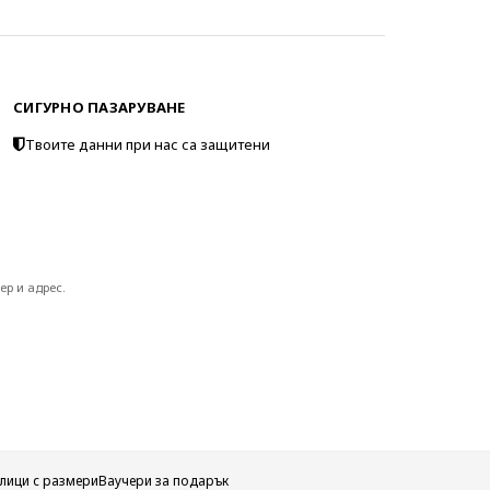
СИГУРНО ПАЗАРУВАНЕ
Твоите данни при нас са защитени
ер и адрес.
лици с размери
Ваучери за подарък