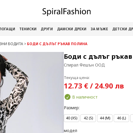
АПОГАЩИ
ТЕНИСКИ
ДРУГИ
ДАМСКИ ДРЕХИ
ЗА МЪЖЕ
ДЕТСКИ Д
ЗНИ БОДИТА
>
БОДИ С ДЪЛЪГ РЪКАВ ПОЛИНА
Боди с дълъг ръка
Спирал Фешън ООД
Текуща цена:
12.73 € / 24.90 лв
В наличност
Размер:
40 (XS)
42 (S)
44 (M)
46 (L)
модел