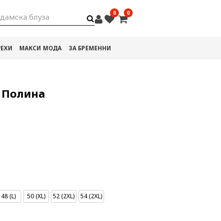
0
0
дамска блу
РЕХИ
МАКСИ МОДА
ЗА БРЕМЕННИ
в Полина
48 (L)
50 (XL)
52 (2XL)
54 (2XL)