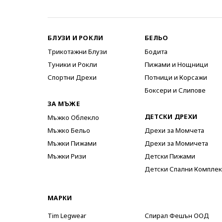
БЛУЗИ И РОКЛИ
БЕЛЬО
Трикотажни Блузи
Бодита
Туники и Рокли
Пижами и Нощници
Спортни Дрехи
Потници и Корсажи
Боксери и Слипове
ЗА МЪЖЕ
ДЕТСКИ ДРЕХИ
Мъжко Облекло
Мъжко Бельо
Дрехи за Момчета
Мъжки Пижами
Дрехи за Момичета
Мъжки Ризи
Детски Пижами
Детски Спални Комплек
МАРКИ
Tim Legwear
Спирал Фешън ООД