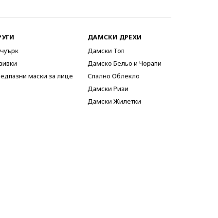
РУГИ
ДАМСКИ ДРЕХИ
чуърк
Дамски Топ
вивки
Дамско Бельо и Чорапи
едпазни маски за лице
Спално Облекло
Дамски Ризи
Дамски Жилетки