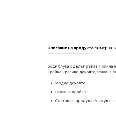
Описание на продукта
Размерна т
Боди блуза с дълъг ръкав Полина е
кройка,красиво деколте,вталена л
Модно деколте.
Вталена кройка.
Състав на продукта/памук с ел